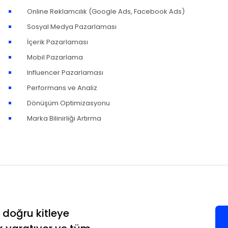
Online Reklamcılık (Google Ads, Facebook Ads)
Sosyal Medya Pazarlaması
İçerik Pazarlaması
Mobil Pazarlama
Influencer Pazarlaması
Performans ve Analiz
Dönüşüm Optimizasyonu
Marka Bilinirliği Artırma
k doğru kitleye