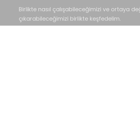
Birlikte nasıl çalışabileceğimizi ve ortaya değ
çıkarabileceğimizi birlikte keşfedelim.
İletişime Geç
WhatsApp