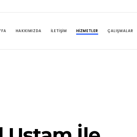
YFA
HAKKIMIZDA
İLETIŞIM
HIZMETLER
ÇALIŞMALAR
al Ustam İle