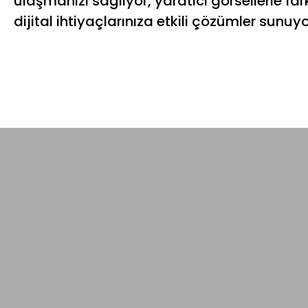
ulaşmanızı sağlıyor, yaratıcı görsellerle fa
dijital ihtiyaçlarınıza etkili çözümler sunuyo