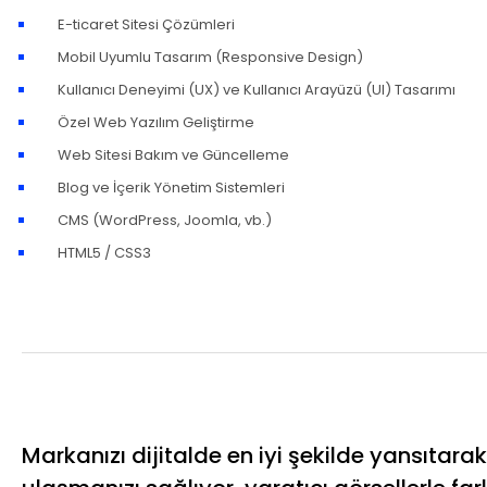
E-ticaret Sitesi Çözümleri
Mobil Uyumlu Tasarım (Responsive Design)
Kullanıcı Deneyimi (UX) ve Kullanıcı Arayüzü (UI) Tasarımı
Özel Web Yazılım Geliştirme
Web Sitesi Bakım ve Güncelleme
Blog ve İçerik Yönetim Sistemleri
CMS (WordPress, Joomla, vb.)
HTML5 / CSS3
Markanızı dijitalde en iyi şekilde yansıtara