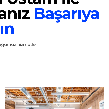
anız
Başarıya
ın
duğumuz hizmetler