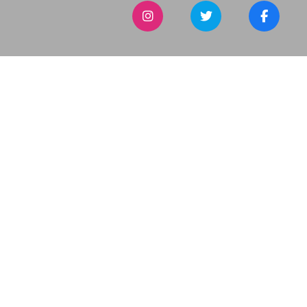
Dijital Ustam
İnternetin Ustası ©