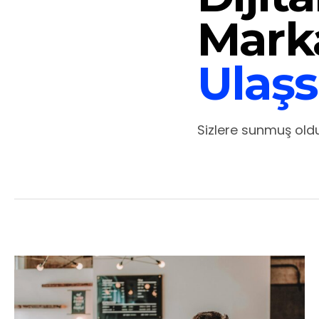
Mark
Ulaşs
Sizlere sunmuş ol