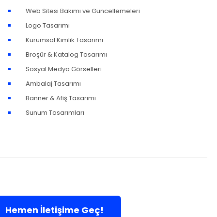
Web Sitesi Bakımı ve Güncellemeleri
Logo Tasarımı
Kurumsal Kimlik Tasarımı
Broşür & Katalog Tasarımı
Sosyal Medya Görselleri
Ambalaj Tasarımı
Banner & Afiş Tasarımı
Sunum Tasarımları
Hemen İletişime Geç!